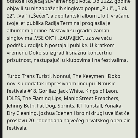
odnose i osjećaj suvremenog života. Od 2022. godine
objavili su niz zapaženih singlova poput „Puli“, „Blok
22“, „Val“ i „Šećer“, a debitantski album „To ti vračam,
tvoje je“ publika Radija Terminal proglasila je
albumom godine. Nastavili su graditi zamah
singlovima „VSE OK“ i „ZAUVIJEK“, uz sve veću
podršku radijskih postaja i publike. U kratkom
vremenu Đoko su izgradili snažnu koncertnu
prisutnost, nastupajući u klubovima i na festivalima.
Turbo Trans Turisti, Nonnui, The Keeymen i Đoko
novi su dodatak impresivnom lineupu INmusic
festivala #18. Gorillaz, Jack White, Kings of Leon,
IDLES, The Flaming Lips, Manic Street Preachers,
Jehnny Beth, Fat Dog, Sprints, KT Tunstall, Yonaka,
Dry Cleaning, Joshua Idehen i brojni drugi uveličat će
proslavu 20. rođendana najvećeg hrvatskog open-air
festivala.