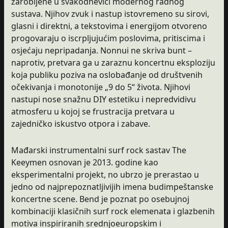
zarobljene u svakodnevici modernog radnog
sustava. Njihov zvuk i nastup istovremeno su sirovi,
glasni i direktni, a tekstovima i energijom otvoreno
progovaraju o iscrpljujućim poslovima, pritiscima i
osjećaju nepripadanja. Nonnui ne skriva bunt –
naprotiv, pretvara ga u zaraznu koncertnu eksploziju
koja publiku poziva na oslobađanje od društvenih
očekivanja i monotonije „9 do 5“ života. Njihovi
nastupi nose snažnu DIY estetiku i nepredvidivu
atmosferu u kojoj se frustracija pretvara u
zajedničko iskustvo otpora i zabave.
Mađarski instrumentalni surf rock sastav The
Keeymen osnovan je 2013. godine kao
eksperimentalni projekt, no ubrzo je prerastao u
jedno od najprepoznatljivijih imena budimpeštanske
koncertne scene. Bend je poznat po osebujnoj
kombinaciji klasičnih surf rock elemenata i glazbenih
motiva inspiriranih srednjoeuropskim i