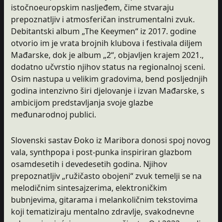
istočnoeuropskim nasljeđem, čime stvaraju
prepoznatljiv i atmosferičan instrumentalni zvuk.
Debitantski album „The Keeymen“ iz 2017. godine
otvorio im je vrata brojnih klubova i festivala diljem
Mađarske, dok je album „2“, objavljen krajem 2021.,
dodatno učvrstio njihov status na regionalnoj sceni.
Osim nastupa u velikim gradovima, bend posljednjih
godina intenzivno širi djelovanje i izvan Mađarske, s
ambicijom predstavljanja svoje glazbe
međunarodnoj publici.
Slovenski sastav Đoko iz Maribora donosi spoj novog
vala, synthpopa i post-punka inspiriran glazbom
osamdesetih i devedesetih godina. Njihov
prepoznatljiv „ružičasto obojeni“ zvuk temelji se na
melodičnim sintesajzerima, elektroničkim
bubnjevima, gitarama i melankoličnim tekstovima
koji tematiziraju mentalno zdravlje, svakodnevne