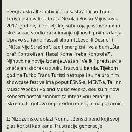
Beogradski alternativni pop sastav Turbo Trans
Turisti osnovali su braća Nikola i Boško Mijušković
2017. godine, u obiteljskoj sobi koja je istovremeno
služila kao studio za snimanje njihovih prvih izdanja.
Upravo su tamo nastali albumi „Levo ili Desno“ i
„Ništa Nije Strašno“, kao i energični live album „Šta
bre? Kontrolisani Haos! Kome Treba Kontrola?“.
Njihovo najnovije izdanje „Važan i Veliki“ predstavlja
značajan iskorak u zvuku i razvoju benda. Tijekom
godina Turbo Trans Turisti nastupali su na brojnim
showcase festivalima poput ESNS-a, MENT-a, Tallinn
Music Weeka i Poland Music Weeka, dok su njihovi
koncerti postali sinonim za intenzivnu emociju,
iskrenost i gotovo neprekidnu energiju na pozornici.
Iz Nizozemske dolazi Nonnui, ženski bend koji svoj
glas koristi kao kanal frustracije generacije