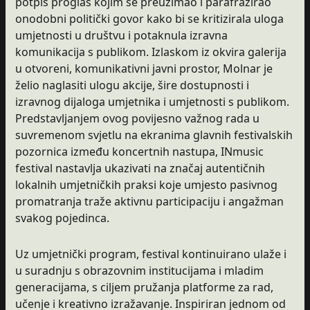
potpis proglas kojim se preuzimao i parafrazirao
onodobni politički govor kako bi se kritizirala uloga
umjetnosti u društvu i potaknula izravna
komunikacija s publikom. Izlaskom iz okvira galerija
u otvoreni, komunikativni javni prostor, Molnar je
želio naglasiti ulogu akcije, šire dostupnosti i
izravnog dijaloga umjetnika i umjetnosti s publikom.
Predstavljanjem ovog povijesno važnog rada u
suvremenom svjetlu na ekranima glavnih festivalskih
pozornica između koncertnih nastupa, INmusic
festival nastavlja ukazivati na značaj autentičnih
lokalnih umjetničkih praksi koje umjesto pasivnog
promatranja traže aktivnu participaciju i angažman
svakog pojedinca.
Uz umjetnički program, festival kontinuirano ulaže i
u suradnju s obrazovnim institucijama i mladim
generacijama, s ciljem pružanja platforme za rad,
učenje i kreativno izražavanje. Inspiriran jednom od