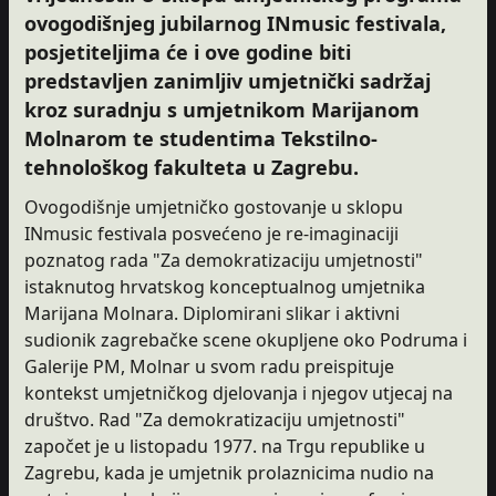
ovogodišnjeg jubilarnog INmusic festivala,
posjetiteljima će i ove godine biti
predstavljen zanimljiv umjetnički sadržaj
kroz suradnju s umjetnikom Marijanom
Molnarom te studentima Tekstilno-
tehnološkog fakulteta u Zagrebu.
Ovogodišnje umjetničko gostovanje u sklopu
INmusic festivala posvećeno je re-imaginaciji
poznatog rada "Za demokratizaciju umjetnosti"
istaknutog hrvatskog konceptualnog umjetnika
Marijana Molnara. Diplomirani slikar i aktivni
sudionik zagrebačke scene okupljene oko Podruma i
Galerije PM, Molnar u svom radu preispituje
kontekst umjetničkog djelovanja i njegov utjecaj na
društvo. Rad "Za demokratizaciju umjetnosti"
započet je u listopadu 1977. na Trgu republike u
Zagrebu, kada je umjetnik prolaznicima nudio na