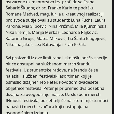
ostvarene uz mentorstvo izv. prof. dr. sc. Irene
Šabarić Škugor, dr. sc. Franke Karin te podršku
Romane Medved, mag. iur., a u kreativnoj realizaciji
proizvoda sudjelovali su studenti: Luna Fuchs, Laura
Parčina, Mia Slipčević, Nina Prižmić, Mila Kjurchinska,
Nika Eremija, Marija Merkaš, Leonarda Rajković,
Katarina Grujić, Matea Milković, Tia Šanta Blagojević,
Nikolina Jakus, Lea Batovanja i Fran Kržak.
Svi proizvodi iz ove limitirane i ekološki održive serije
bit će dostupni na službenom merch štandu
festivala. Uz studentske radove, na štandu će se
nalaziti i službeni festivalski asortiman koji je
osmislio dizajner Teo Peter. Povodom dvadesete
obljetnice festivala, Peter je pripremio dva posebna
dizajna za ovogodišnje majice. Uz službeni merch
INmusic festivala, posjetitelji će na istom mjestu moći
nabaviti i merch izvođača koji nastupaju na
ovogodišnjem izdanju.