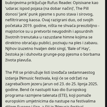
bubnjevima priključuje Rufus Reader. Opisivane kao
‘udarac ispod pojasa (na dobar način)’, The Pill
donosi ‘jank’ punk pjesme s puno stava i sirovog,
nefiltriranog kaosa. Ovaj razigrani duo, od svojih
početaka 2019. godine, ništa ne shvaća preozbiljno -
majstorice su u pretvorbi neugodnih i apsurdnih
životnih trenutaka u razuzdane himne kojima se
direktno obraćaju publici, pozivaju na ples i zabavu.
Njihov izuzetno hvaljen debi singl, ‘Bale of Hay’,
žestoka je i duhovita grunge-pop pjesma o borbama
života plavuša.
The Pill se pridružuje listi izvođača sedamnaestog
izdanja INmusic festivala, koji će se održati na
zagrebačkom jezeru Jarun od 23. do 25. lipnja 2025.
godine. Bend će nastupiti kao dio Europskog
programa razmjene talenata (ETE), koji pomaže
europskim umjetnicima da nastupe na festivalima
diljem Europe i šire, a čiji je INmusic festival