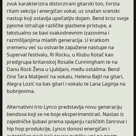
zvuk karakterizira distorzirani gitarski ton, čvrsta
ritam sekcija i energičan vokal, uz snažan scenski
nastup koji ostavlja upečatljiv dojam. Bend kroz svoje
pjesme istražuje različite glazbene pristupe, a
tekstualno se bavi svakodnevnim izazovima i
razmišljanjima mladih generacija. U kratkom
vremenu već su ostvarile zapažene nastupe na
Superval festivalu, Ri Rocku, u Klubu Kotač kao
predgrupa britanskoj Rosalie Cunningham te na
Danu Rock Žena u Ljubljani, među ostalima. Bend
čine Tara Matijević na vokalu, Helena Bajtl na gitari,
Alegra Lozić na bas gitari i vokalu te Lana Laginja na
bubnjevima.
Alternativni trio Lynco predstavlja novu generaciju
bendova koji se ne boje eksperimentirati. Nastao iz
zajedničke ljubavi prema spajanju različitih žanrova i
hip hop produkcije, Lynco donosi energičan i