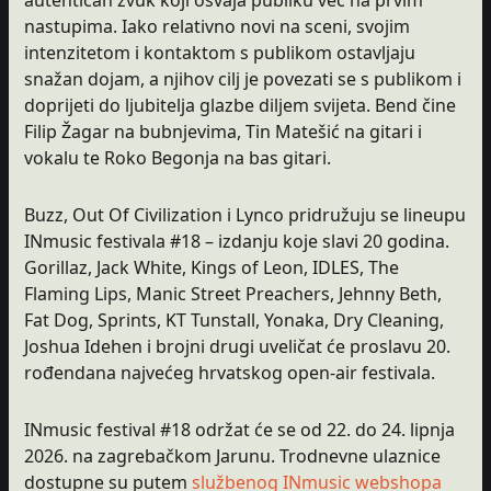
autentičan zvuk koji osvaja publiku već na prvim
nastupima. Iako relativno novi na sceni, svojim
intenzitetom i kontaktom s publikom ostavljaju
snažan dojam, a njihov cilj je povezati se s publikom i
doprijeti do ljubitelja glazbe diljem svijeta. Bend čine
Filip Žagar na bubnjevima, Tin Matešić na gitari i
vokalu te Roko Begonja na bas gitari.
Buzz, Out Of Civilization i Lynco pridružuju se lineupu
INmusic festivala #18 – izdanju koje slavi 20 godina.
Gorillaz, Jack White, Kings of Leon, IDLES, The
Flaming Lips, Manic Street Preachers, Jehnny Beth,
Fat Dog, Sprints, KT Tunstall, Yonaka, Dry Cleaning,
Joshua Idehen i brojni drugi uveličat će proslavu 20.
rođendana najvećeg hrvatskog open-air festivala.
INmusic festival #18 održat će se od 22. do 24. lipnja
2026. na zagrebačkom Jarunu. Trodnevne ulaznice
dostupne su putem
službenog INmusic webshopa