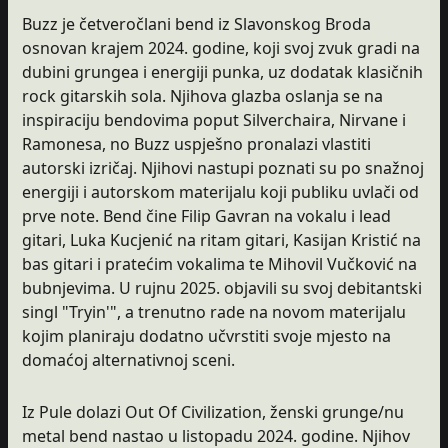
Buzz je četveročlani bend iz Slavonskog Broda
osnovan krajem 2024. godine, koji svoj zvuk gradi na
dubini grungea i energiji punka, uz dodatak klasičnih
rock gitarskih sola. Njihova glazba oslanja se na
inspiraciju bendovima poput Silverchaira, Nirvane i
Ramonesa, no Buzz uspješno pronalazi vlastiti
autorski izričaj. Njihovi nastupi poznati su po snažnoj
energiji i autorskom materijalu koji publiku uvlači od
prve note. Bend čine Filip Gavran na vokalu i lead
gitari, Luka Kucjenić na ritam gitari, Kasijan Kristić na
bas gitari i pratećim vokalima te Mihovil Vučković na
bubnjevima. U rujnu 2025. objavili su svoj debitantski
singl "Tryin'", a trenutno rade na novom materijalu
kojim planiraju dodatno učvrstiti svoje mjesto na
domaćoj alternativnoj sceni.
Iz Pule dolazi Out Of Civilization, ženski grunge/nu
metal bend nastao u listopadu 2024. godine. Njihov