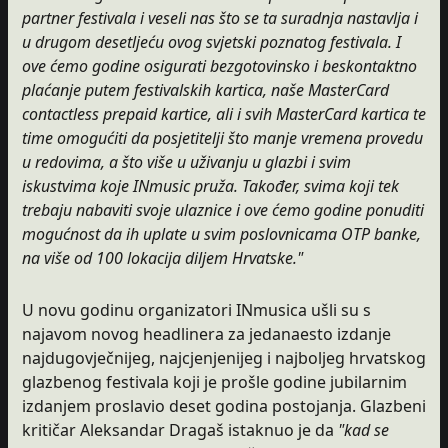
partner festivala i veseli nas što se ta suradnja nastavlja i
u drugom desetljeću ovog svjetski poznatog festivala. I
ove ćemo godine osigurati bezgotovinsko i beskontaktno
plaćanje putem festivalskih kartica, naše MasterCard
contactless prepaid kartice, ali i svih MasterCard kartica te
time omogućiti da posjetitelji što manje vremena provedu
u redovima, a što više u uživanju u glazbi i svim
iskustvima koje INmusic pruža. Također, svima koji tek
trebaju nabaviti svoje ulaznice i ove ćemo godine ponuditi
mogućnost da ih uplate u svim poslovnicama OTP banke,
na više od 100 lokacija diljem Hrvatske."
U novu godinu organizatori INmusica ušli su s
najavom novog headlinera za jedanaesto izdanje
najdugovječnijeg, najcjenjenijeg i najboljeg hrvatskog
glazbenog festivala koji je prošle godine jubilarnim
izdanjem proslavio deset godina postojanja. Glazbeni
kritičar Aleksandar Dragaš istaknuo je da
"kad se