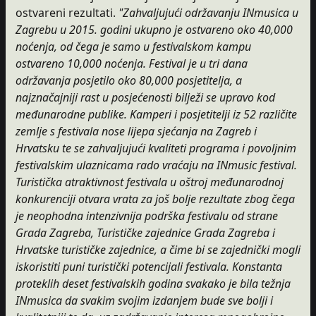
ostvareni rezultati.
"Zahvaljujući održavanju INmusica u
Zagrebu u 2015. godini ukupno je ostvareno oko 40,000
noćenja, od čega je samo u festivalskom kampu
ostvareno 10,000 noćenja. Festival je u tri dana
održavanja posjetilo oko 80,000 posjetitelja, a
najznačajniji rast u posjećenosti bilježi se upravo kod
međunarodne publike. Kamperi i posjetitelji iz 52 različite
zemlje s festivala nose lijepa sjećanja na Zagreb i
Hrvatsku te se zahvaljujući kvaliteti programa i povoljnim
festivalskim ulaznicama rado vraćaju na INmusic festival.
Turistička atraktivnost festivala u oštroj međunarodnoj
konkurenciji otvara vrata za još bolje rezultate zbog čega
je neophodna intenzivnija podrška festivalu od strane
Grada Zagreba, Turističke zajednice Grada Zagreba i
Hrvatske turističke zajednice, a čime bi se zajednički mogli
iskoristiti puni turistički potencijali festivala. Konstanta
proteklih deset festivalskih godina svakako je bila težnja
INmusica da svakim svojim izdanjem bude sve bolji i