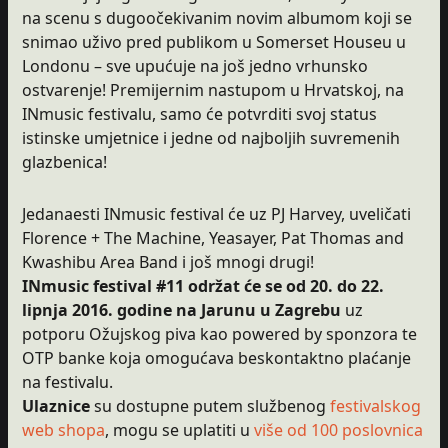
na scenu s dugoočekivanim novim albumom koji se
snimao uživo pred publikom u Somerset Houseu u
Londonu – sve upućuje na još jedno vrhunsko
ostvarenje! Premijernim nastupom u Hrvatskoj, na
INmusic festivalu, samo će potvrditi svoj status
istinske umjetnice i jedne od najboljih suvremenih
glazbenica!
Jedanaesti INmusic festival će uz PJ Harvey, uveličati
Florence + The Machine, Yeasayer, Pat Thomas and
Kwashibu Area Band i još mnogi drugi!
INmusic festival #11 održat će se od 20. do 22.
lipnja 2016. godine na Jarunu u Zagrebu
uz
potporu Ožujskog piva kao powered by sponzora te
OTP banke koja omogućava beskontaktno plaćanje
na festivalu.
Ulaznice
su dostupne putem službenog
festivalskog
web shopa
, mogu se uplatiti u
više od 100 poslovnica