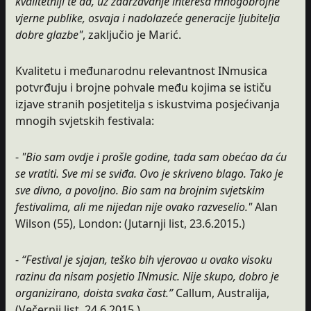
kvalitetniji te da, uz zadržavanje interesa mnogobrojne
vjerne publike, osvaja i nadolazeće generacije ljubitelja
dobre glazbe"
, zaključio je Marić.
Kvalitetu i međunarodnu relevantnost INmusica
potvrđuju i brojne pohvale među kojima se ističu
izjave stranih posjetitelja s iskustvima posjećivanja
mnogih svjetskih festivala:
-
"Bio sam ovdje i prošle godine, tada sam obećao da ću
se vratiti. Sve mi se sviđa. Ovo je skriveno blago. Tako je
sve divno, a povoljno. Bio sam na brojnim svjetskim
festivalima, ali me nijedan nije ovako razveselio."
Alan
Wilson (55), London: (Jutarnji list, 23.6.2015.)
-
“Festival je sjajan, teško bih vjerovao u ovako visoku
razinu da nisam posjetio INmusic. Nije skupo, dobro je
organizirano, doista svaka čast.”
Callum, Australija,
(Večernji list, 24.6.2015.)