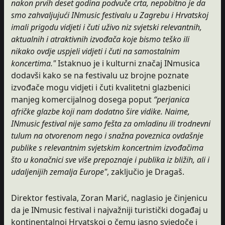
nakon prvih deset godina podvuče crta, nepobitno je da
smo zahvaljujući INmusic festivalu u Zagrebu i Hrvatskoj
imali prigodu vidjeti i čuti uživo niz svjetski relevantnih,
aktualnih i atraktivnih izvođača koje bismo teško ili
nikako ovdje uspjeli vidjeti i čuti na samostalnim
koncertima."
Istaknuo je i kulturni značaj INmusica
dodavši kako se na festivalu uz brojne poznate
izvođače mogu vidjeti i čuti kvalitetni glazbenici
manjeg komercijalnog dosega poput
“perjanica
afričke glazbe koji nam dodatno šire vidike. Naime,
INmusic festival nije samo fešta za omladinu ili trodnevni
tulum na otvorenom nego i snažna poveznica ovdašnje
publike s relevantnim svjetskim koncertnim izvođačima
što u konačnici sve više prepoznaje i publika iz bližih, ali i
udaljenijih zemalja Europe"
, zaključio je Dragaš.
Direktor festivala, Zoran Marić, naglasio je činjenicu
da je INmusic festival i najvažniji turistički događaj u
kontinentalnoj Hrvatskoj o čemu jasno svjedoče i