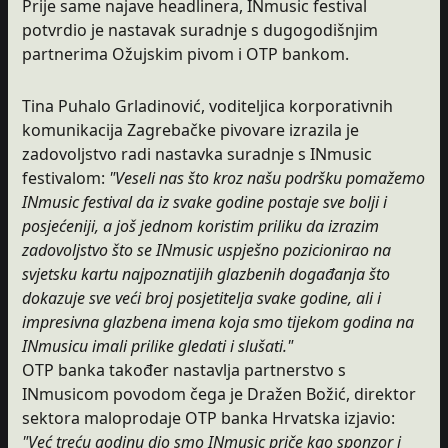
Prije same najave headlinera, INmusic festival
potvrdio je nastavak suradnje s dugogodišnjim
partnerima Ožujskim pivom i OTP bankom.
Tina Puhalo Grladinović, voditeljica korporativnih
komunikacija Zagrebačke pivovare izrazila je
zadovoljstvo radi nastavka suradnje s INmusic
festivalom:
"Veseli nas što kroz našu podršku pomažemo
INmusic festival da iz svake godine postaje sve bolji i
posjećeniji, a još jednom koristim priliku da izrazim
zadovoljstvo što se INmusic uspješno pozicionirao na
svjetsku kartu najpoznatijih glazbenih događanja što
dokazuje sve veći broj posjetitelja svake godine, ali i
impresivna glazbena imena koja smo tijekom godina na
INmusicu imali prilike gledati i slušati."
OTP banka također nastavlja partnerstvo s
INmusicom povodom čega je Dražen Božić, direktor
sektora maloprodaje OTP banka Hrvatska izjavio:
"Već treću godinu dio smo INmusic priče kao sponzor i