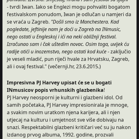
- tvrdi Iwan. Iako se Englezi mogu pohvaliti bogatom
festivalskom ponudom, Iwan je odlučan u namjeri da
se vraća u Zagreb.
"Došli smo iz Manchestera. Kad
pogledate, jeftinije nam je doći u Zagreb na INmusic,
nego ostati u Engleskoj i ići na neki obližnji festival.
Izračunao sam i čak uštedim novac. Osim toga, uvijek ću
radije otići u inozemstvo, nego ostati kod kuće
- zaključio
je veseli mladić, pun riječi hvale za Hrvatsku, Zagreb,
ali i ovaj festival." (večernji.hr, 23.6.2015.)
Impresivna PJ Harvey upisat će se u bogati
INmusicov popis vrhunskih glazbenika
!
PJ Harvey neosporni je kulturni i glazbeni idol. Od
samih početaka, PJ Harvey impresionirala je mnoge,
a svakim novim uratkom njena karijera, ali i njen
utjecaj na kulturu i umjetnost sve više dobivaju na
snazi. Respektabilni glazbeni kritičari već su ju nakon
izdanog prvog albuma, 1992. godine, prozvali