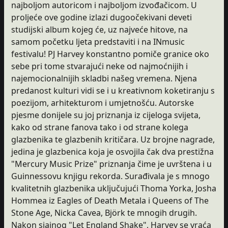
najboljom autoricom i najboljom izvođačicom. U
proljeće ove godine izlazi dugoočekivani deveti
studijski album kojeg će, uz najveće hitove, na
samom početku ljeta predstaviti i na INmusic
festivalu! PJ Harvey konstantno pomiče granice oko
sebe pri tome stvarajući neke od najmoćnijih i
najemocionalnijih skladbi našeg vremena. Njena
predanost kulturi vidi se i u kreativnom koketiranju s
poezijom, arhitekturom i umjetnošću. Autorske
pjesme donijele su joj priznanja iz cijeloga svijeta,
kako od strane fanova tako i od strane kolega
glazbenika te glazbenih kritičara. Uz brojne nagrade,
jedina je glazbenica koja je osvojila čak dva prestižna
"Mercury Music Prize" priznanja čime je uvrštena i u
Guinnessovu knjigu rekorda. Surađivala je s mnogo
kvalitetnih glazbenika uključujući Thoma Yorka, Josha
Hommea iz Eagles of Death Metala i Queens of The
Stone Age, Nicka Cavea, Björk te mnogih drugih.
Nakon sjajnog "Let England Shake", Harvey se vraća