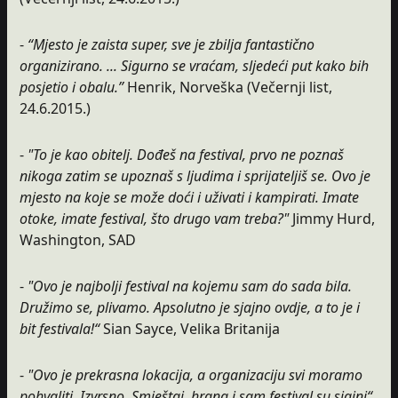
-
“Mjesto je zaista super, sve je zbilja fantastično
organizirano. ... Sigurno se vraćam, sljedeći put kako bih
posjetio i obalu.”
Henrik, Norveška (Večernji list,
24.6.2015.)
-
"To je kao obitelj. Dođeš na festival, prvo ne poznaš
nikoga zatim se upoznaš s ljudima i sprijateljiš se. Ovo je
mjesto na koje se može doći i uživati i kampirati. Imate
otoke, imate festival, što drugo vam treba?"
Jimmy Hurd,
Washington, SAD
-
"Ovo je najbolji festival na kojemu sam do sada bila.
Družimo se, plivamo. Apsolutno je sjajno ovdje, a to je i
bit festivala!“
Sian Sayce, Velika Britanija
-
"Ovo je prekrasna lokacija, a organizaciju svi moramo
pohvaliti. Izvrsno. Smještaj, hrana i sam festival su sjajni“