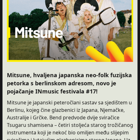
Mitsune, hvaljena japanska neo-folk fuzijska
petorka s berlinskom adresom, novo je
pojačanje INmusic festivala #17!
Mitsune je japanski peteročlani sastav sa sjedištem u
Berlinu, kojeg čine glazbenici iz Japana, Njemačke,
Australije i Grčke. Bend predvode dvije sviračice
Tsugaru shamisena – četiri stoljeća starog trožičanog
instrumenta koji je nekoć bio omiljen među slijepim
sviračima i lutajućim glazbenicima starog Japana. Uz