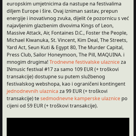
europskim umjetnicima da nastupe na festivalima
diljem Europe i šire. Ovaj izniman sastav, prepun
energije i inovativnog zvuka, dijelit će pozornicu s već
najavljenim glazbenim divovima Kings of Leon,
Massive Attack, Air, Fontaines D.C., Foster the People,
Michael Kiwanuka, St. Vincent, Kim Deal, The Streets,
Yard Act, Seun Kuti & Egypt 80, The Murder Capital,
Press Club, Sailor Honeymoon, The Pill, MAQUINA. i
mnogim drugima!
Trodnevne festivalske ulaznice
za
INmusic festival #17 za samo 109 EUR (+ troškovi
transakcije) dostupne su putem službenog
festivalskog webshopa, kao i ograničeni kontingent
jednodnevnih ulaznica
za 99 EUR (+ troškovi
transakcije) te
sedmodnevne kamperske ulaznice
po
cijeni od 59 EUR (+ troškovi transakcije).