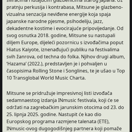
pratnju perkusija i kontrabasa, Mitsune je glazbeno-
vizualna senzacija neviđene energije koja spaja
japanske narodne pjesme, psihodeliju, jazz,
dekadentne kostime i evocirajuće pripovijedanje. Od
svog osnutka 2018. godine, Mitsune su nastupali
diljem Europe, dijeleći pozornicu s izvođačima poput
Hiatus Kaiyote, iznenađujući publiku na festivalima
svih žanrova, od techna do folka. Njihov drugi album,
‘Hazama’ (2022.), predstavljen je i pohvaljen u
časopisima Rolling Stone i Songlines, te je ušao u Top
10 Transglobal World Music Charta.
Mitsune se pridružuje impresivnoj listi izvođača
sedamnaestog izdanja INmusic festivala, koji će se
održati na zagrebačkim jarunskim otocima od 23. do
25. lipnja 2025. godine. Nastupit će kao dio
Europskog programa razmjene talenata (ETE),
INmusic-ovog dugogodišnjeg partnera koji pomaže