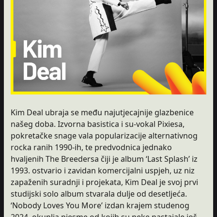
Kim Deal ubraja se među najutjecajnije glazbenice
našeg doba. Izvorna basistica i su-vokal Pixiesa,
pokretačke snage vala popularizacije alternativnog
rocka ranih 1990-ih, te predvodnica jednako
hvaljenih The Breedersa čiji je album ‘Last Splash’ iz
1993. ostvario i zavidan komercijalni uspjeh, uz niz
zapaženih suradnji i projekata, Kim Deal je svoj prvi
studijski solo album stvarala dulje od desetljeća.
‘Nobody Loves You More’ izdan krajem studenog
2024. okuplja pjesme od kojih su neke nastajale još