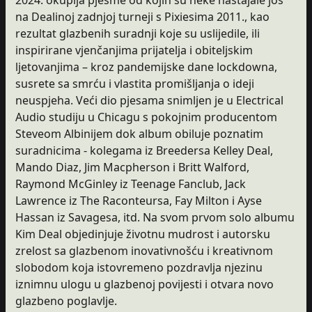
na Dealinoj zadnjoj turneji s Pixiesima 2011., kao
rezultat glazbenih suradnji koje su uslijedile, ili
inspirirane vjenčanjima prijatelja i obiteljskim
ljetovanjima – kroz pandemijske dane lockdowna,
susrete sa smrću i vlastita promišljanja o ideji
neuspjeha. Veći dio pjesama snimljen je u Electrical
Audio studiju u Chicagu s pokojnim producentom
Steveom Albinijem dok album obiluje poznatim
suradnicima - kolegama iz Breedersa Kelley Deal,
Mando Diaz, Jim Macpherson i Britt Walford,
Raymond McGinley iz Teenage Fanclub, Jack
Lawrence iz The Raconteursa, Fay Milton i Ayse
Hassan iz Savagesa, itd. Na svom prvom solo albumu
Kim Deal objedinjuje životnu mudrost i autorsku
zrelost sa glazbenom inovativnošću i kreativnom
slobodom koja istovremeno pozdravlja njezinu
iznimnu ulogu u glazbenoj povijesti i otvara novo
glazbeno poglavlje.