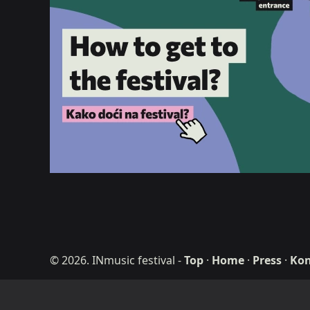
© 2026. INmusic festival
-
Top
·
Home
·
Press
·
Kon
ditdot web desig