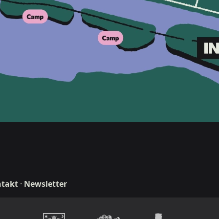
takt
·
Newsletter
n & development