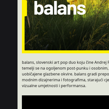
balans, slovenski art pop duo koju čine Andrej P
temelji se na ogoljenom post-punku i osobnim, p
uobičajene glazbene okvire. balans gradi prepoz
modnim dizajnerima i fotografima, starajući cje
vizualne umjetnosti i performansa.