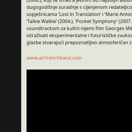
(2000.), koji se smatra jednim od najboljih album
dugogodišnje suradnje s cijenjenom redateljico
uspješnicama ‘Lost in Translation’ i ‘Marie Anto
‘Talkie Walkie’ (2004.), ‘Pocket Symphony’ (2007.)
soundtrackom za kultni nijemi film Georges Méliè
istraživati eksperimentalne i futurističke zvu
glazbe stvarajući prepoznatljivo atmosferičan 
www.airfrenchband.com