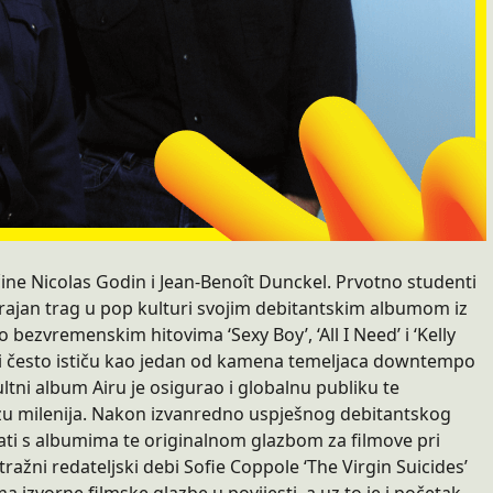
i čine Nicolas Godin i Jean-Benoît Dunckel. Prvotno studenti
e trajan trag u pop kulturi svojim debitantskim albumom iz
o bezvremenskim hitovima ‘Sexy Boy’, ‘All I Need’ i ‘Kelly
čari često ističu kao jedan od kamena temeljaca downtempo
ultni album Airu je osigurao i globalnu publiku te
azu milenija. Nakon izvanredno uspješnog debitantskog
irati s albumima te originalnom glazbom za filmove pri
žni redateljski debi Sofie Coppole ‘The Virgin Suicides’