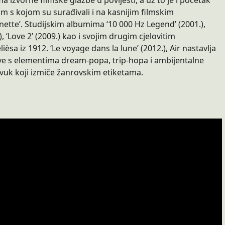
a izvorne filmske glazbe u povijesti, a uz to je i početak
m s kojom su surađivali i na kasnijim filmskim
inette’. Studijskim albumima ‘10 000 Hz Legend’ (2001.),
, ‘Love 2’ (2009.) kao i svojim drugim cjelovitim
sa iz 1912. ‘Le voyage dans la lune’ (2012.), Air nastavlja
kove s elementima dream-popa, trip-hopa i ambijentalne
zvuk koji izmiče žanrovskim etiketama.