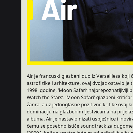
Air je francuski glazbeni duo iz Versaillesa koj
astrofizike i arhitekture, ovaj dvojac ostavio j
1998. godine, ‘Moon Safari’ najprepoznatljiviji p
Watch the Stars’. ‘Moon Safari’ glazbeni kriti
žanra, a uz jednoglasne pozitivne kritike ovaj k
dominaciju na glazbenim ljestvicama na prijel
albuma, Air je nastavio nizati uspješnice i inov
čemu se posebno ističe soundtrack za dugometra