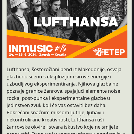
Lufthansa, šesteročlani bend iz Makedonije, osvaja
glazbenu scenu s eksplozijom sirove energije i
uzbudljivog eksperimentiranja. Njihova glazba ne
poznaje granice žanrova, spajajući elemente noise
rocka, post-punka i eksperimentalne glazbe u
jedinstven zvuk koji će vas ostaviti bez daha.
Pokrećani snažnim miksom ljutnje, ljubavi i
nekontrolirane kreativnosti, Lufthansa ruši
žanrovske okvire i stvara iskustvo koje ne smijete
propustiti. Osnovani u samom vrhuncu pandemije, a