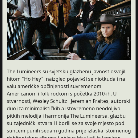
The Lumineers su svjetsku glazbenu javnost osvojili
hitom "Ho Hey", naizgled pojavivši se niotkuda i na
valu američke opčinjenosti suvremenom
Americanom i folk rockom s početka 2010-ih. U
stvarnosti, Wesley Schultz i Jeremiah Fraites, autorski
duo iza minimalističkih a istovremeno neodoljivo
pitkih melodija i harmonija The Lumineersa, glazbu
su zajednički stvarali i borili se za svoje mjesto pod
suncem punih sedam godina prije izlaska istoimenog
debitantskog albuma i objave hita koji je lansirao