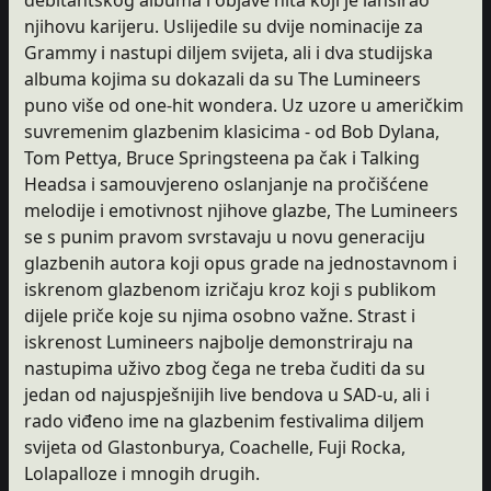
njihovu karijeru. Uslijedile su dvije nominacije za
Grammy i nastupi diljem svijeta, ali i dva studijska
albuma kojima su dokazali da su The Lumineers
puno više od one-hit wondera. Uz uzore u američkim
suvremenim glazbenim klasicima - od Bob Dylana,
Tom Pettya, Bruce Springsteena pa čak i Talking
Headsa i samouvjereno oslanjanje na pročišćene
melodije i emotivnost njihove glazbe, The Lumineers
se s punim pravom svrstavaju u novu generaciju
glazbenih autora koji opus grade na jednostavnom i
iskrenom glazbenom izričaju kroz koji s publikom
dijele priče koje su njima osobno važne. Strast i
iskrenost Lumineers najbolje demonstriraju na
nastupima uživo zbog čega ne treba čuditi da su
jedan od najuspješnijih live bendova u SAD-u, ali i
rado viđeno ime na glazbenim festivalima diljem
svijeta od Glastonburya, Coachelle, Fuji Rocka,
Lolapalloze i mnogih drugih.