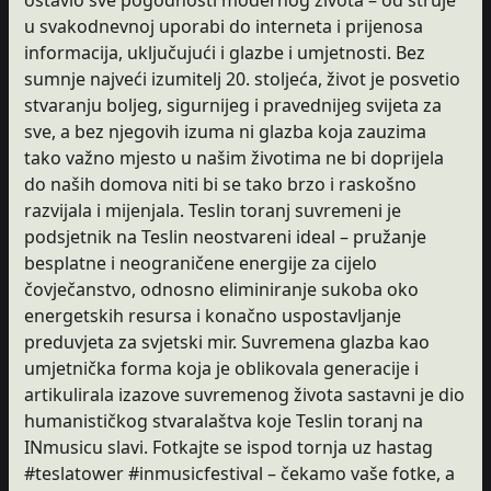
u svakodnevnoj uporabi do interneta i prijenosa
informacija, uključujući i glazbe i umjetnosti. Bez
sumnje najveći izumitelj 20. stoljeća, život je posvetio
stvaranju boljeg, sigurnijeg i pravednijeg svijeta za
sve, a bez njegovih izuma ni glazba koja zauzima
tako važno mjesto u našim životima ne bi doprijela
do naših domova niti bi se tako brzo i raskošno
razvijala i mijenjala. Teslin toranj suvremeni je
podsjetnik na Teslin neostvareni ideal – pružanje
besplatne i neograničene energije za cijelo
čovječanstvo, odnosno eliminiranje sukoba oko
energetskih resursa i konačno uspostavljanje
preduvjeta za svjetski mir. Suvremena glazba kao
umjetnička forma koja je oblikovala generacije i
artikulirala izazove suvremenog života sastavni je dio
humanističkog stvaralaštva koje Teslin toranj na
INmusicu slavi. Fotkajte se ispod tornja uz hastag
#teslatower #inmusicfestival – čekamo vaše fotke, a