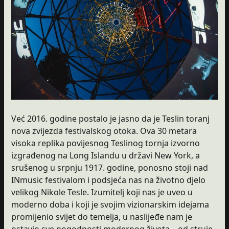
Već 2016. godine postalo je jasno da je Teslin toranj
nova zvijezda festivalskog otoka. Ova 30 metara
visoka replika povijesnog Teslinog tornja izvorno
izgrađenog na Long Islandu u državi New York, a
srušenog u srpnju 1917. godine, ponosno stoji nad
INmusic festivalom i podsjeća nas na životno djelo
velikog Nikole Tesle. Izumitelj koji nas je uveo u
moderno doba i koji je svojim vizionarskim idejama
promijenio svijet do temelja, u naslijeđe nam je
ostavio sve pogodnosti modernog života – od struje