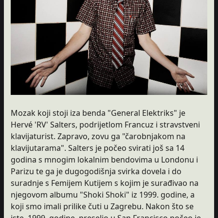
Mozak koji stoji iza benda "General Elektriks" je
Hervé 'RV' Salters, podrijetlom Francuz i stravstveni
klavijaturist. Zapravo, zovu ga "čarobnjakom na
klavijutarama". Salters je počeo svirati još sa 14
godina s mnogim lokalnim bendovima u Londonu i
Parizu te ga je dugogodišnja svirka dovela i do
suradnje s Femijem Kutijem s kojim je surađivao na
njegovom albumu "Shoki Shoki" iz 1999. godine, a
koji smo imali prilike čuti u Zagrebu. Nakon što se
iste, 1999. godine, preselio u San Francisco počeo je