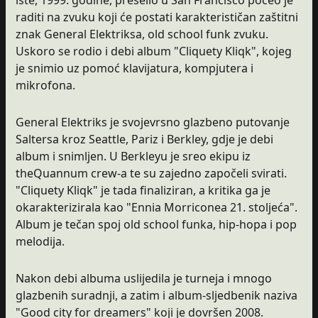
raditi na zvuku koji će postati karakterističan zaštitni
znak General Elektriksa, old school funk zvuku.
Uskoro se rodio i debi album "Cliquety Kliqk", kojeg
je snimio uz pomoć klavijatura, kompjutera i
mikrofona.
General Elektriks je svojevrsno glazbeno putovanje
Saltersa kroz Seattle, Pariz i Berkley, gdje je debi
album i snimljen. U Berkleyu je sreo ekipu iz
theQuannum crew-a te su zajedno započeli svirati.
"Cliquety Kliqk" je tada finaliziran, a kritika ga je
okarakterizirala kao "Ennia Morriconea 21. stoljeća".
Album je tečan spoj old school funka, hip-hopa i pop
melodija.
Nakon debi albuma uslijedila je turneja i mnogo
glazbenih suradnji, a zatim i album-sljedbenik naziva
"Good city for dreamers" koji je dovršen 2008.