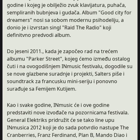
godine i kojeg je obilježio zvuk klavijatura, puhača,
sempliranih bubnjeva i gudača. Album "Good city for
dreamers" nosi sa sobom modernu psihodeliju, a
donio je i izvrstan singl "Raid The Radio" koji
definitvno predvodi album.
Do jeseni 2011., kada je započeo rad na trećem
albumu "Parker Street", kojeg ćemo između ostalog
čuti i na ovogodišnjem INmusic festivalu, dogodile su
se nove glazbene suradnje i projekti, Salters piše i
soundtrack za francusku mini-seriju i ponovno
surađuje sa Femijem Kutijem.
Kao i svake godine, INmusic će i ove godine
predstaviti nove izvođače na pozornicama festivala.
General Elektriks pridružit će se tako line upu
INmusica 2012 koji je do sada potvrdio nastupe The
Cranberries, Franz Ferdinand, Plan B, Mando Diao i