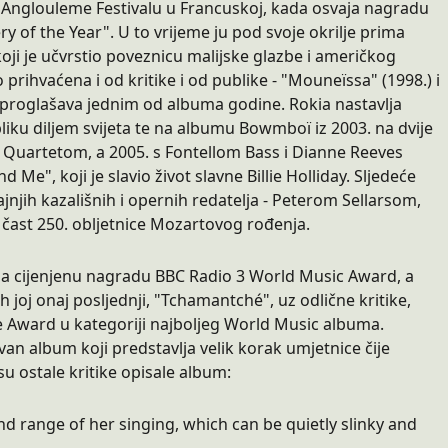
a Anglouleme Festivalu u Francuskoj, kada osvaja nagradu
y of the Year". U to vrijeme ju pod svoje okrilje prima
 koji je učvrstio poveznicu malijske glazbe i američkog
 prihvaćena i od kritike i od publike - "Mouneïssa" (1998.) i
 proglašava jednim od albuma godine. Rokia nastavlja
ubliku diljem svijeta te na albumu Bowmboï iz 2003. na dvije
Quartetom, a 2005. s Fontellom Bass i Dianne Reeves
 Me", koji je slavio život slavne Billie Holliday. Sljedeće
njih kazališnih i opernih redatelja - Peterom Sellarsom,
čast 250. obljetnice Mozartovog rođenja.
na za cijenjenu nagradu BBC Radio 3 World Music Award, a
h joj onaj posljednji, "Tchamantché", uz odlične kritike,
e Award u kategoriji najboljeg World Music albuma.
an album koji predstavlja velik korak umjetnice čije
su ostale kritike opisale album:
nd range of her singing, which can be quietly slinky and