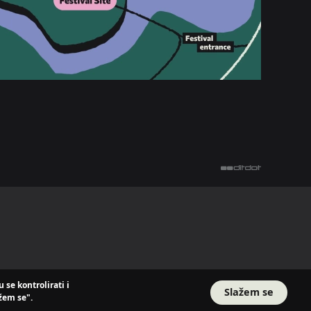
se kontrolirati i
Slažem se
žem se".