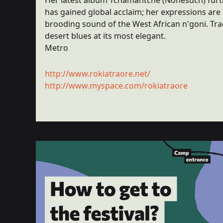
Her latest album Tchamantché (Nonesuch) furt
has gained global acclaim; her expressions are 
brooding sound of the West African n'goni. Tra
desert blues at its most elegant.
Metro
http://www.rokiatraore.net/
http://www.myspace.com/rokiatraore