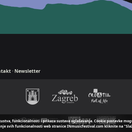
takt
·
Newsletter
n & development
kustva, funkcionalnosti i prikaza sustava oglašavanja. Cookie postavke mogu 
nje svih funkcionalnosti web stranice INmusicfestival.com kliknite na "Sla