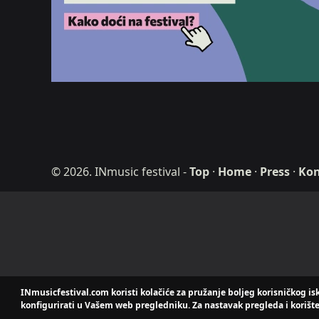
© 2026. INmusic festival
-
Top
·
Home
·
Press
·
Kon
ditdot web desig
INmusicfestival.com koristi kolačiće za pružanje boljeg korisničkog is
konfigurirati u Vašem web pregledniku. Za nastavak pregleda i korište