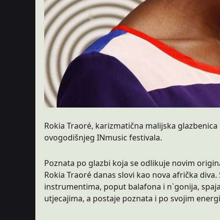
Rokia Traoré, karizmatična malijska glazbenica
ovogodišnjeg INmusic festivala.
Poznata po glazbi koja se odlikuje novim origi
Rokia Traoré danas slovi kao nova afrička diva. S
instrumentima, poput balafona i n`gonija, spaja t
utjecajima, a postaje poznata i po svojim energ