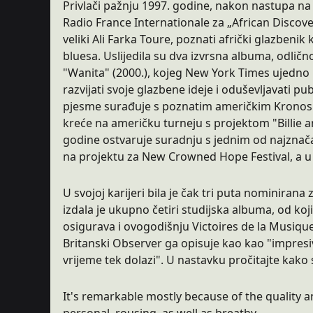
Privlači pažnju 1997. godine, nakon nastupa n
Radio France Internationale za „African Discover
veliki Ali Farka Toure, poznati afrički glazbenik
bluesa. Uslijedila su dva izvrsna albuma, odlično
"Wanita" (2000.), kojeg New York Times ujedno
razvijati svoje glazbene ideje i oduševljavati p
pjesme surađuje s poznatim američkim Kronos 
kreće na američku turneju s projektom "Billie and
godine ostvaruje suradnju s jednim od najznačaj
na projektu za New Crowned Hope Festival, a u 
U svojoj karijeri bila je čak tri puta nominira
izdala je ukupno četiri studijska albuma, od koji
osigurava i ovogodišnju Victoires de la Musiqu
Britanski Observer ga opisuje kao kao "impresiv
vrijeme tek dolazi". U nastavku pročitajte kako 
It's remarkable mostly because of the quality a