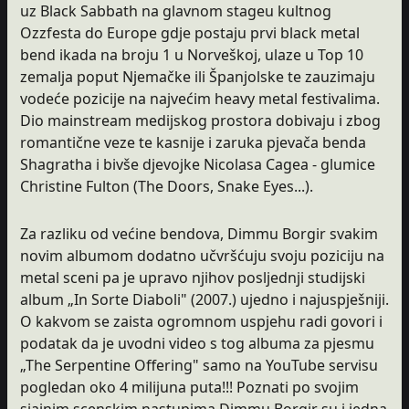
uz Black Sabbath na glavnom stageu kultnog
Ozzfesta do Europe gdje postaju prvi black metal
bend ikada na broju 1 u Norveškoj, ulaze u Top 10
zemalja poput Njemačke ili Španjolske te zauzimaju
vodeće pozicije na najvećim heavy metal festivalima.
Dio mainstream medijskog prostora dobivaju i zbog
romantične veze te kasnije i zaruka pjevača benda
Shagratha i bivše djevojke Nicolasa Cagea - glumice
Christine Fulton (The Doors, Snake Eyes...).
Za razliku od većine bendova, Dimmu Borgir svakim
novim albumom dodatno učvršćuju svoju poziciju na
metal sceni pa je upravo njihov posljednji studijski
album „In Sorte Diaboli" (2007.) ujedno i najuspješniji.
O kakvom se zaista ogromnom uspjehu radi govori i
podatak da je uvodni video s tog albuma za pjesmu
„The Serpentine Offering" samo na YouTube servisu
pogledan oko 4 milijuna puta!!! Poznati po svojim
sjajnim scenskim nastupima Dimmu Borgir su i jedna