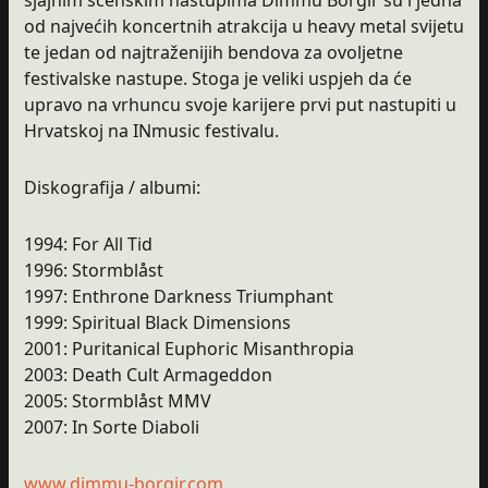
od najvećih koncertnih atrakcija u heavy metal svijetu
te jedan od najtraženijih bendova za ovoljetne
festivalske nastupe. Stoga je veliki uspjeh da će
upravo na vrhuncu svoje karijere prvi put nastupiti u
Hrvatskoj na INmusic festivalu.
Diskografija / albumi:
1994: For All Tid
1996: Stormblåst
1997: Enthrone Darkness Triumphant
1999: Spiritual Black Dimensions
2001: Puritanical Euphoric Misanthropia
2003: Death Cult Armageddon
2005: Stormblåst MMV
2007: In Sorte Diaboli
www.dimmu-borgir.com