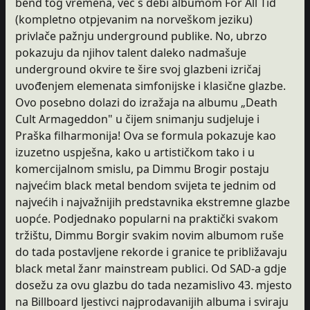
bend tog vremena, već s debi albumom For All Tid
(kompletno otpjevanim na norveškom jeziku)
privlače pažnju underground publike. No, ubrzo
pokazuju da njihov talent daleko nadmašuje
underground okvire te šire svoj glazbeni izričaj
uvođenjem elemenata simfonijske i klasične glazbe.
Ovo posebno dolazi do izražaja na albumu „Death
Cult Armageddon" u čijem snimanju sudjeluje i
Praška filharmonija! Ova se formula pokazuje kao
izuzetno uspješna, kako u artističkom tako i u
komercijalnom smislu, pa Dimmu Brogir postaju
najvećim black metal bendom svijeta te jednim od
najvećih i najvažnijih predstavnika ekstremne glazbe
uopće. Podjednako popularni na praktički svakom
tržištu, Dimmu Borgir svakim novim albumom ruše
do tada postavljene rekorde i granice te približavaju
black metal žanr mainstream publici. Od SAD-a gdje
dosežu za ovu glazbu do tada nezamislivo 43. mjesto
na Billboard ljestivci najprodavanijih albuma i sviraju