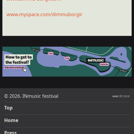
www.myspace.com/dimmuborgir
© 2026. INmusic festival
ditdot web design & development
Top
Home
Press