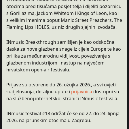
otocima pred tisućama posjetitelja i dijeliti pozornicu
s Gorillazima, Jackom Whiteom i Kings of Leon, kao i
s velikim imenima poput Manic Street Preachers, The
Flaming Lips i IDLES, uz niz drugih sjajnih izvođača.
INmusic Breakthrough zamišljen je kao odskočna
daska za nove glazbene snage iz cijele Europe te kao
prilika za međunarodnu vidljivost, povezivanje s
glazbenom industrijom i nastup na najvećem
hrvatskom open-air festivalu.
Prijave su otvorene do 26. ožujka 2026., a svi uvjeti
sudjelovanja, detaljne upute i
prijavnica
dostupni su
na službenoj internetskoj stranici INmusic festivala.
INmusic festival #18 održat će se od 22. do 24. lipnja
2026. na jarunskim otocima u Zagrebu.