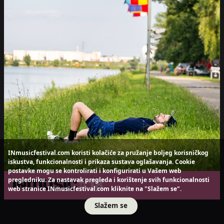
INmusicfestival.com koristi kolačiće za pružanje boljeg korisničkog
iskustva, funkcionalnosti i prikaza sustava oglašavanja. Cookie
postavke mogu se kontrolirati i konfigurirati u Vašem web
pregledniku. Za nastavak pregleda i korištenje svih funkcionalnosti
web stranice INmusicfestival.com kliknite na "Slažem se".
Slažem se