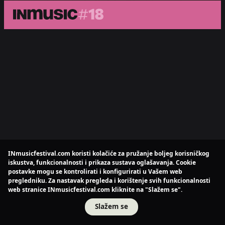
INmusicfestival.com koristi kolačiće za pružanje boljeg korisničkog
iskustva, funkcionalnosti i prikaza sustava oglašavanja. Cookie
postavke mogu se kontrolirati i konfigurirati u Vašem web
pregledniku. Za nastavak pregleda i korištenje svih funkcionalnosti
web stranice INmusicfestival.com kliknite na "Slažem se".
Slažem se