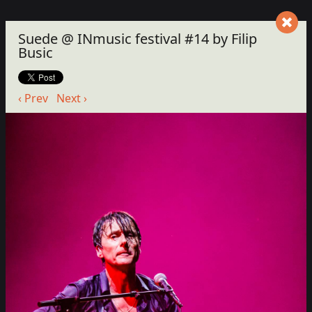
Suede @ INmusic festival #14 by Filip
Busic
‹ Prev
Next ›