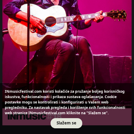
INmusicfestival.com koristi kolačiće za pružanje boljeg korisničkog
iskustva, funkcionalnosti i prikaza sustava oglašavanja. Cookie
postavke mogu se kontrolirati i konfigurirati u Vašem web
pregledniku. Za nastavak pregleda i korištenje svih funkcionalnosti
web stranice INmusicfestival.com kliknite na "Slažem se".
Slažem se