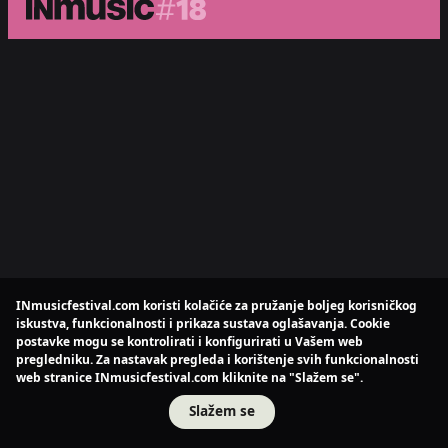
INmusicfestival.com koristi kolačiće za pružanje boljeg korisničkog
iskustva, funkcionalnosti i prikaza sustava oglašavanja. Cookie
postavke mogu se kontrolirati i konfigurirati u Vašem web
pregledniku. Za nastavak pregleda i korištenje svih funkcionalnosti
web stranice INmusicfestival.com kliknite na "Slažem se".
Slažem se