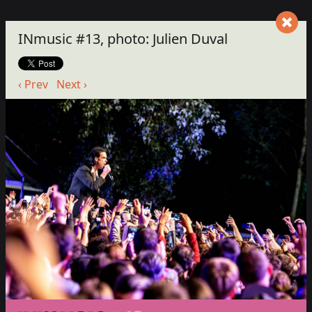
INmusic #13, photo: Julien Duval
‹ Prev
Next ›