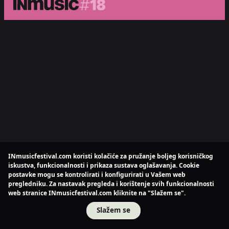
INmusicfestival.com koristi kolačiće za pružanje boljeg korisničkog
iskustva, funkcionalnosti i prikaza sustava oglašavanja. Cookie
postavke mogu se kontrolirati i konfigurirati u Vašem web
pregledniku. Za nastavak pregleda i korištenje svih funkcionalnosti
web stranice INmusicfestival.com kliknite na "Slažem se".
Slažem se