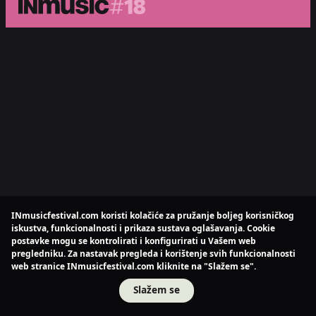
INmusicfestival.com koristi kolačiće za pružanje boljeg korisničkog
iskustva, funkcionalnosti i prikaza sustava oglašavanja. Cookie
postavke mogu se kontrolirati i konfigurirati u Vašem web
pregledniku. Za nastavak pregleda i korištenje svih funkcionalnosti
web stranice INmusicfestival.com kliknite na "Slažem se".
Slažem se