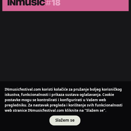
INmusicfestival.com koristi kolačiće za pružanje boljeg korisničkog
iskustva, funkcionalnosti i prikaza sustava oglašavanja. Cookie
postavke mogu se kontrolirati i konfigurirati u Vašem web
pregledniku. Za nastavak pregleda i korištenje svih funkcionalnosti
web stranice INmusicfestival.com kliknite na "Slažem se".
Slažem se