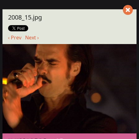
2008_15.jpg
‹ Prev
Next ›