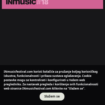
INmusicfestival.com koristi kolačiće za pružanje boljeg korisničkog
iskustva, funkcionalnosti i prikaza sustava oglašavanja. Cookie
postavke mogu se kontrolirati i konfigurirati u Vašem web
pregledniku. Za nastavak pregleda i korištenje svih funkcionalnosti
web stranice INmusicfestival.com kliknite na "Slažem se".
Slažem se