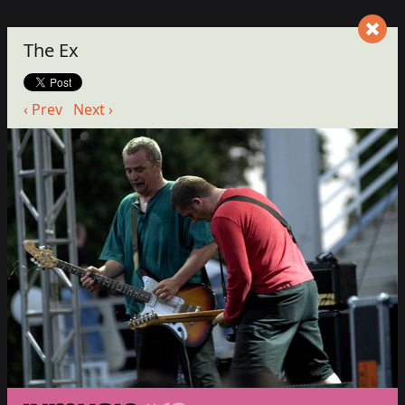
The Ex
‹ Prev
Next ›